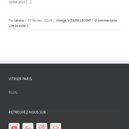
coûte plus [...]
Par
latone
|
27 février , 2019
|
Vitrage
,
VITRIER LECERF
|
0 commentaire
Lire la suite
VITRIER PARIS
BLOG
RETROUVEZ-NOUS SUR